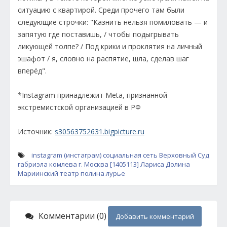
ситуацию с квартирой. Среди прочего там были
следующие строчки: "Казнить нельзя помиловать — и
запятую где поставишь, / чтобы подыгрывать
ликующей толпе? / Под крики и проклятия на личный
эшафот / я, словно на распятие, шла, сделав шаг
вперёд".
*Instagram принадлежит Meta, признанной
экстремистской организацией в РФ
Источник:
s30563752631.bigpicture.ru
instagram (инстаграм)
социальная сеть
Верховный Суд
габриэла комлева
г. Москва [1405113]
Лариса Долина
Мариинский театр
полина лурье
Комментарии (0)
Добавить комментарий