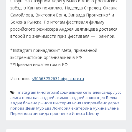
Стоун. На Лазурном Берегу было и много российских
звёзд: в Каннах появились Надежда Стрелец, Оксана
Самойлова, Виктория Боня, Зинаида Пронченко* и
Божена Рынска. По итогам фестиваля фильму
российского режиссёра Андрея Звягинцева достался
второй по значимости приз фестиваля — Гран-при.
*Instagram принадлежит Meta, признанной
экстремистской организацией в РФ
**Признан иноагентом в РФ
Источник:
s30563752631.bigpicture.ru
instagram (инстаграм)
социальная сеть
александр лусс
алиса вольская
андрей акимов
андрей звягинцев
Белла
Хадид
божена рынска
Виктория Боня
Газпромбанк
дарья
попова
Деми Мур
Ева Лонгория
екатерина мухина
Елена
Перминова
зинаида пронченко
Инесса Шевчу