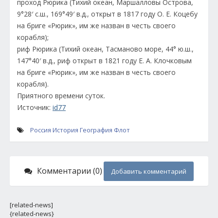
проход Рюрика (Тихий океан, Маршалловы Острова,
9°28′ с.ш., 169°49′ в.д., открыт в 1817 году О. Е. Коцебу
на бриге «Рюрик», им же назван в честь своего
корабля);
риф Рюрика (Тихий океан, Тасманово море, 44° ю.ш.,
147°40′ в.д., риф открыт в 1821 году Е. А. Клочковым
на бриге «Рюрик», им же назван в честь своего
корабля).
Приятного времени суток.
Источник:
id77
Россия
История
География
Флот
Комментарии (0)
Добавить комментарий
[related-news]
{related-news}