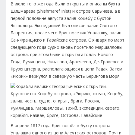
В июле того же года были открыты и описаны бухта
Шишмарёва (Shishmaref Inlet) и остров Сарычева, а в
первой половине августа залив Коцебу с бухтой
Эшшольца. Экспедицией был описан залив Святого
Лаврентия, после чего бриг посетил Уналашку, залив
Сан-Франциско и Гавайские острова. C января по март
следующего года судно вновь посетило Маршалловы
острова, при этом были открыты атоллы Нового
Года, Румянцева, Чичагова, Аракчеева, Де-Траверсе и
Крузенштерна, располагающиеся в цепи Радак. Затем
«Рюрик» вернулся в северную часть Берингова моря.
В апреле 1817 года бриг вошёл в бухту острова
Уналашка одного из цепи Алеутских островов. Почти