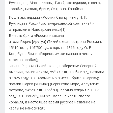
После экспедиции «Рюрик» был куплен у Н. П.
Румянцева Российско-американской компанией и
отправлен в Новоархангельск[1].
В честь брига «Рюрик» названы:
атолл Рюрик [Арутуа] (Тихий океан, острова Россиян,
15°10′ ю.ш., 146°50′ з.д., открыт в 1816 году О. Е.
Коцебу на бриге «Рюрик», им же назван в честь
своего корабля);
гавань Рюрика (Тихий океан, побережье Северной
Америки, залив Аляска, 59°39′ с.ш., 139°47′ з.д., названа
в 1825 году В. С. Хромченко в честь брига «Рюрик»);
пролив Рюрик [Унимак] (Берингово море, Алеутские
острова, 54°20′ с.ш., 165° з.д., пролив открыт в 1817
году О. Е. Коцебу, им же назван в честь своего
корабля, в настоящее время русское название на
карты не наносится);