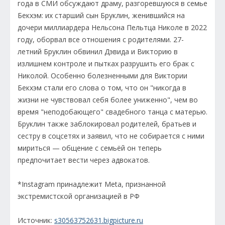
года в СМИ обсуждают драму, разгоревшуюся в семье
Бекхэм: их старший сын Бруклин, женившийся на
дочери миллиардера Нельсона Пельтца Николе в 2022
году, оборвал все отношения с родителями. 27-
летний Бруклин обвинил Дэвида и Викторию в
излишнем контроле и пытках разрушить его брак с
Николой. Особенно болезненными для Виктории
Бекхэм стали его слова о том, что он "никогда в
жизни не чувствовал себя более униженно", чем во
время "неподобающего" свадебного танца с матерью.
Бруклин также заблокировал родителей, братьев и
сестру в соцсетях и заявил, что не собирается с ними
мириться — общение с семьёй он теперь
предпочитает вести через адвокатов.
*Instagram принадлежит Meta, признанной
экстремистской организацией в РФ
Источник:
s30563752631.bigpicture.ru