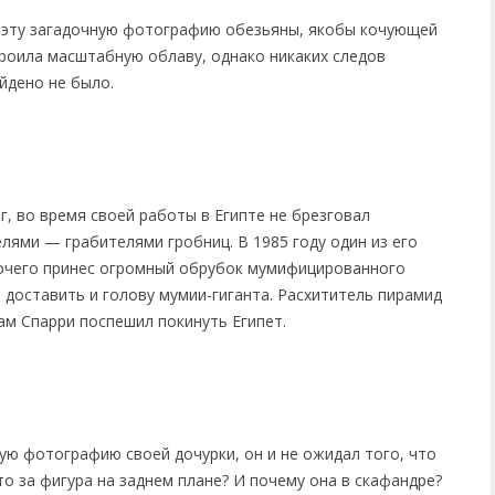
л эту загадочную фотографию обезьяны, якобы кочующей
роила масштабную облаву, однако никаких следов
йдено не было.
г, во время своей работы в Египте не брезговал
лями — грабителями гробниц. В 1985 году один из его
очего принес огромный обрубок мумифицированного
 доставить и голову мумии-гиганта. Расхититель пирамид
ам Спарри поспешил покинуть Египет.
ю фотографию своей дочурки, он и не ожидал того, что
то за фигура на заднем плане? И почему она в скафандре?