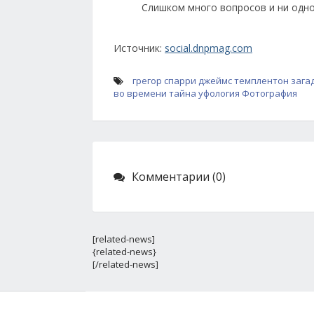
Слишком много вопросов и ни одно
Источник:
social.dnpmag.com
грегор спарри
джеймс темплентон
зага
во времени
тайна
уфология
Фотография
Комментарии (0)
[related-news]
{related-news}
[/related-news]