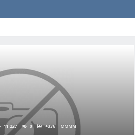
11 227
0
+336
MMMM