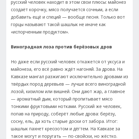
русский человек находит в этом свои плюсы: майонез
создаёт корочку, мясо получается сочным, а если
добавить ещё и специй — вообще песня. Только вот
горцы называют такой шашлык не иначе как
«испорченным продуктом».
Виноградная лоза против берёзовых дров
Но даже если русский человек откажется от уксуса и
майонеза, его всё равно ждёт нагоняй. За дрова. На
Кавказе мангал разжигают исключительно дровами из
твёрдых пород деревьев — лучше всего виноградной
лозой, кизилом или вишней. Они дают жар, а главное
— ароматный дым, который пропитывает мясо
тонкими фруктовыми нотками. Русский же человек,
попав на природу, соберёт любые дрова: берёзу,
сосну, ель, да хоть старые доски от забора. Итог:
шашлык пахнет креозотом и дёгтем. На Кавказе за
такое могут и поругать — по-свойски, но жёстко.