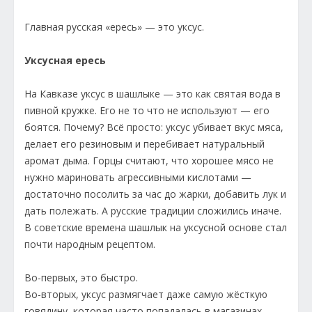
Главная русская «ересь» — это уксус.
Уксусная ересь
На Кавказе уксус в шашлыке — это как святая вода в
пивной кружке. Его не то что не используют — его
боятся. Почему? Всё просто: уксус убивает вкус мяса,
делает его резиновым и перебивает натуральный
аромат дыма. Горцы считают, что хорошее мясо не
нужно мариновать агрессивными кислотами —
достаточно посолить за час до жарки, добавить лук и
дать полежать. А русские традиции сложились иначе.
В советские времена шашлык на уксусной основе стал
почти народным рецептом.
Во-первых, это быстро.
Во-вторых, уксус размягчает даже самую жёсткую
говядину, которая часто попадалась в магазинах.