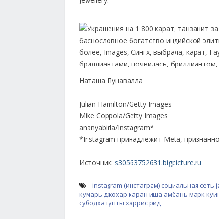
Jewellery.
Наташа Пунавалла
Julian Hamilton/Getty Images
Mike Coppola/Getty Images
ananyabirla/Instagram*
*Instagram принадлежит Meta, признанн
Источник:
s30563752631.bigpicture.ru
instagram (инстаграм)
социальная сеть
j
кумарь
джохар каран
иша амбань
марк куи
субодха гупты
харрис рид