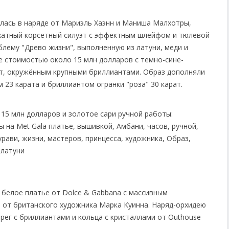
илась в наряде от Мариэль Хаэнн и Маниша Малхотры,
рхатный корсетный силуэт с эффектным шлейфом и тюлевой
лему "Древо жизни", выполненную из латуни, меди и
е стоимостью около 15 млн долларов с темно-сине-
т, окружённым крупными бриллиантами. Образ дополняли
23 карата и бриллиантом огранки "роза" 30 карат.
белое платье от Dolce & Gabbana с массивным
l от британского художника Марка Куинна. Наряд-орхидею
рег с бриллиантами и кольца с кристаллами от Outhouse