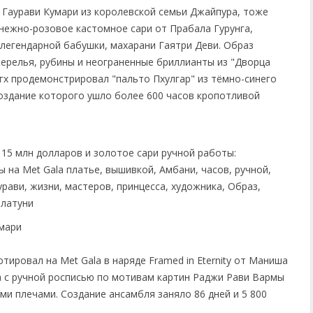
а Гаурави Кумари из королевской семьи Джайпура, тоже
 нежно-розовое кастомное сари от Прабала Гурунга,
 легендарной бабушки, махарани Гаятри Деви. Образ
релья, рубины и неограненные бриллианты из "Дворца
гх продемонстрировал "пальто Пхулгар" из тёмно-синего
создание которого ушло более 600 часов кропотливой
умари
ировал на Met Gala в наряде Framed in Eternity от Маниша
 с ручной росписью по мотивам картин Раджи Рави Вармы
ми плечами. Создание ансамбля заняло 86 дней и 5 800