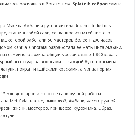
тличались роскошью и богатством.
Spletnik собрал
самые
а Мукеша Амбани и руководителя Reliance Industries,
представлял собой сари, сотканное из нитей чистого
над которой работали 50 мастеров более 1 200 часов.
мом Kantilal Chhotalal разработала её мать Нита Амбани,
 из семейного архива общей массой свыше 1 800 карат.
турный аксессуар за волосами — каждый бутон жасмина
 латуни, покрыт индийскими красками, а миниатюрная
одие.