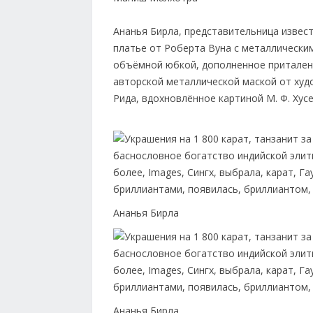
Ананья Бирла, представительница извест
платье от Роберта Вуна с металлически
объёмной юбкой, дополненное приталенн
авторской металлической маской от худ
Рида, вдохновлённое картиной М. Ф. Хус
Ананья Бирла
Ананья Бирла