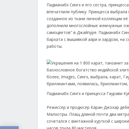
Падманабх Сингх и его сестра, принцесс
впечатлили публику. Принцесса выбрала
созданное из ткани личной коллекции её
дополнили многослойные жемчужные оже
самоцветов" в Джайпуре. Падманабх Син
бархата с вышивкой аари и зардози, на 
работы.
Падманабх Сингх и принцесса Гаурави К
Режиссёр и продюсер Каран Джохар дебют
Малхотры. Плащ длиной почти два метра
сочетался с винтажной курткой с широки
часов труда 80 мастеров.