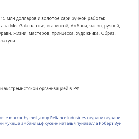
ой экстремистской организацией в РФ
amie maccarthy
meil group
Reliance Industries
гаурави
гаурави
нн
мукеша амбани
м.ф.хусейн
наталья пунавалла
Роберт Вун