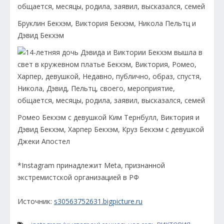
Бруклин Бекхэм, Виктория Бекхэм, Никола Пельтц и
Дэвид Бекхэм
Ромео Бекхэм с девушкой Ким Тернбулл, Виктория и
Дэвид Бекхэм, Харпер Бекхэм, Круз Бекхэм с девушкой
Джеки Апостел
*Instagram принадлежит Meta, признанной
экстремистской организацией в РФ
Источник:
s30563752631.bigpicture.ru