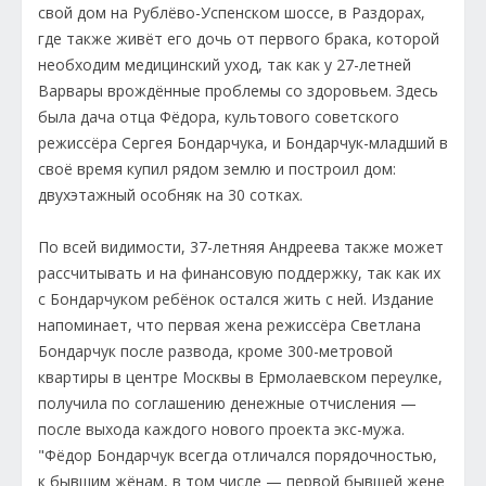
свой дом на Рублёво-Успенском шоссе, в Раздорах,
где также живёт его дочь от первого брака, которой
необходим медицинский уход, так как у 27-летней
Варвары врождённые проблемы со здоровьем. Здесь
была дача отца Фёдора, культового советского
режиссёра Сергея Бондарчука, и Бондарчук-младший в
своё время купил рядом землю и построил дом:
двухэтажный особняк на 30 сотках.
По всей видимости, 37-летняя Андреева также может
рассчитывать и на финансовую поддержку, так как их
с Бондарчуком ребёнок остался жить с ней. Издание
напоминает, что первая жена режиссёра Светлана
Бондарчук после развода, кроме 300-метровой
квартиры в центре Москвы в Ермолаевском переулке,
получила по соглашению денежные отчисления —
после выхода каждого нового проекта экс-мужа.
"Фёдор Бондарчук всегда отличался порядочностью,
к бывшим жёнам, в том числе — первой бывшей жене