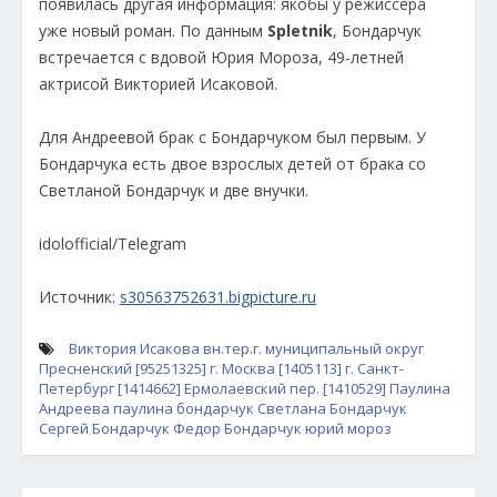
появилась другая информация: якобы у режиссёра
уже новый роман. По данным
Spletnik
, Бондарчук
встречается с вдовой Юрия Мороза, 49-летней
актрисой Викторией Исаковой.
Для Андреевой брак с Бондарчуком был первым. У
Бондарчука есть двое взрослых детей от брака со
Светланой Бондарчук и две внучки.
idolofficial/Telegram
Источник:
s30563752631.bigpicture.ru
Виктория Исакова
вн.тер.г. муниципальный округ
Пресненский [95251325]
г. Москва [1405113]
г. Санкт-
Петербург [1414662]
Ермолаевский пер. [1410529]
Паулина
Андреева
паулина бондарчук
Светлана Бондарчук
Сергей Бондарчук
Федор Бондарчук
юрий мороз