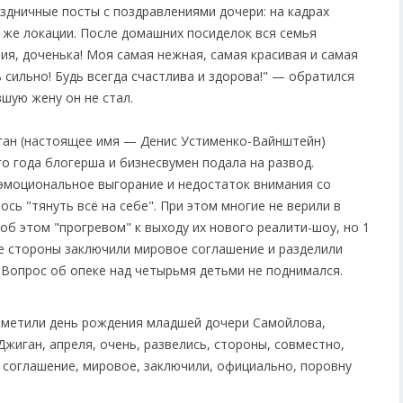
аздничные посты с поздравлениями дочери: на кадрах
й же локации. После домашних посиделок вся семья
ия, доченька! Моя самая нежная, самая красивая и самая
 сильно! Будь всегда счастлива и здорова!" — обратился
шую жену он не стал.
ган (настоящее имя — Денис Устименко-Вайнштейн)
го года блогерша и бизнесвумен подала на развод.
эмоциональное выгорание и недостаток внимания со
сь "тянуть всё на себе". При этом многие не верили в
 об этом "прогревом" к выходу их нового реалити-шоу, но 1
де стороны заключили мировое соглашение и разделили
Вопрос об опеке над четырьмя детьми не поднимался.