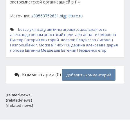
экстремистской организацией в РФ
Источник:
s30563752631.bigpicture.ru
bosco
ук
instagram (инстаграм)
социальная сеть
александр реввы
анастасий полетаев
анна тихомирова
Виктор Батурин
викторий шелягов
Владислав Лисовец
Газпромбанк
г. Москва [1405113]
дарина алексеева
дарья
попова
Евгений Медведев
Евгений Плющенко
егор
Комментарии (0)
Добавить комментарий
[related-news]
{related-news}
[/related-news]