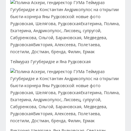
Теймураз Гугуберидзе и Яна Рудковская
Виктория Шелягова, Яна Рудковская, Светалан