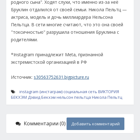
родного сына". Ходят слухи, что именно из-за неё
Бруклин отдалился от своей семьи. Никола Пельтц —
актриса, модель и дочь миллиардера Нельсона
Пельтца. В сети многие считают, что это она своей
"токсичностью" разрушила отношения Бруклина с
родителями.
*Instagram принадлежит Meta, признанной
экстремистской организацией в РФ
Источник:
s30563752631.bigpicture.ru
instagram (инстаграм)
социальная сеть
ВИКТОРИЯ
БЕКХЭМ
Дэвид Бекхэм
нельсон пельтца
Никола Пельтц
Комментарии (0)
Добавить комментарий