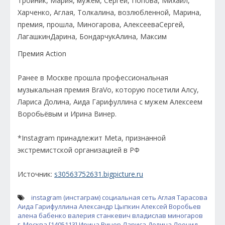
Премия Action
Ранее в Москве прошла профессиональная
музыкальная премия BraVo, которую посетили Алсу,
Лариса Долина, Аида Гарифуллина с мужем Алексеем
Воробьёвым и Ирина Винер.
*Instagram принадлежит Meta, признанной
экстремистской организацией в РФ
Источник:
s30563752631.bigpicture.ru
instagram (инстаграм)
социальная сеть
Аглая Тарасова
Аида Гарифуллина
Александр Цыпкин
Алексей Воробьев
алена бабенко
валерия станкевич
владислав миногаров
г. Москва [1405113]
Ирина Винер
Лариса Долина
Леонид