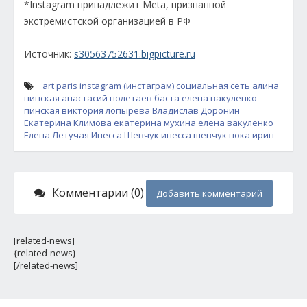
*Instagram принадлежит Meta, признанной
экстремистской организацией в РФ
Источник:
s30563752631.bigpicture.ru
art paris
instagram (инстаграм)
социальная сеть
алина
пинская
анастасий полетаев
баста елена вакуленко-
пинская
виктория лопырева
Владислав Доронин
Екатерина Климова
екатерина мухина
елена вакуленко
Елена Летучая
Инесса Шевчук
инесса шевчук пока
ирин
Комментарии (0)
Добавить комментарий
[related-news]
{related-news}
[/related-news]