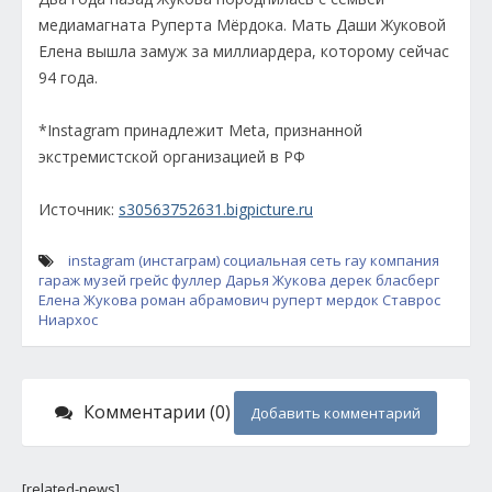
медиамагната Руперта Мёрдока. Мать Даши Жуковой
Елена вышла замуж за миллиардера, которому сейчас
94 года.
*Instagram принадлежит Meta, признанной
экстремистской организацией в РФ
Источник:
s30563752631.bigpicture.ru
instagram (инстаграм)
социальная сеть
ray
компания
гараж
музей
грейс фуллер
Дарья Жукова
дерек бласберг
Елена Жукова
роман абрамович
руперт мердок
Ставрос
Ниархос
Комментарии (0)
Добавить комментарий
[related-news]