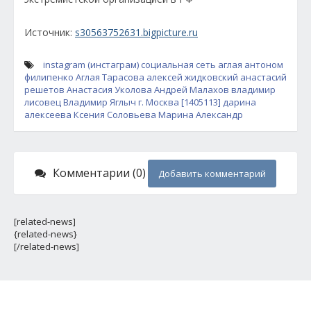
Источник:
s30563752631.bigpicture.ru
instagram (инстаграм)
социальная сеть
аглая антоном
филипенко
Аглая Тарасова
алексей жидковский
анастасий
решетов
Анастасия Уколова
Андрей Малахов
владимир
лисовец
Владимир Яглыч
г. Москва [1405113]
дарина
алексеева
Ксения Соловьева
Марина Александр
Комментарии (0)
Добавить комментарий
[related-news]
{related-news}
[/related-news]