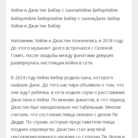
Хейли и Джастин Бибер с сыном
Хейли Бибер
Хейли
Бибер
Хейли Бибер
Хейли Бибер с сыном
Джек Бибер
Хейли и Джастин Бибер
Напомним, Хейли и Джастин поженились в 2018 году.
До этого музыкант долго встречался с Селеной
Гомес, после свадьбы между фанатами девушек
развернулась настоящая война в сети.
В 2024 году Хейли Бибер родила сына, которого
назвали Джек. До того как пара объявила о том, что
они ждут ребёнка, в сети ходили слухи о расставании
Джастина и Хейли. По мнению фанатов, в тот период
Джастин был эмоционально нестабильным. Многие
считали, что состояние певца связано с делом Пи
Дидди. По слухам, которые представители певца
позднее опровергли, Джастин стал жертвой
сексуализированного насилия со стороны Пи Дидди и