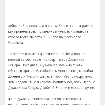
Хейли Бибер показала в своём блоге в инстаграме*,
как провела время с сыном за кулисами концерта
своего мужа Джастина Бибера на фестивале
Coachella.
12 апреля в рамках фестиваля Coachella прошёл
первый за десять лет концерт певца Джастина
Бибера. Послушать музыканта, помимо тысяч
обычных зрителей, собрались многие звёзды: Кайли
Дженнер и Тимоти Шаламе, Норт Уэст с подругами,
Ким Кардашьян с Льюисом Хэмилтоном, Кэти Перри с
Джастином Трюдо, Джейкоб Элорди и многие другие.
Жена Джастина показала, как он готовился к
выступлению и как они с сыном поддерживали его.