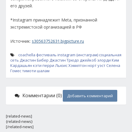
его друзей.
*Instagram принадлежит Meta, признанной
экстремистской организацией в РФ
Источник:
s30563752631.bigpicture.ru
coachella
фестиваль
instagram (инстаграм)
социальная
сеть
Джастин Бибер
Джастин Трюдо
джейкоб элорди
Ким
Кардашьян
кэти перри
Льюис Хэмилтон
норт уэст
Селена
Гомес
тимоти шалам
Комментарии (0)
Добавить комментарий
[related-news]
{related-news}
[/related-news]