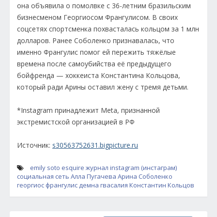
она объявила о помолвке с 36-летним бразильским
бизнесменом Георгиосом Франгулисом. В своих
соцсетях спортсменка похвасталась кольцом за 1 млн
долларов. Ранее Соболенко признавалась, что
именно Франгулис помог ей пережить тяжёлые
времена после самоубийства её предыдущего
бойфренда — хоккеиста Константина Кольцова,
который ради Арины оставил жену с тремя детьми.
*Instagram принадлежит Meta, признанной
экстремистской организацией в РФ
Источник:
s30563752631.bigpicture.ru
emily soto
esquire
журнал
instagram (инстаграм)
социальная сеть
Алла Пугачева
Арина Соболенко
георгиос франгулис
демна гвасалия
Константин Кольцов