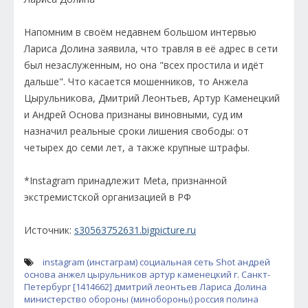
Напомним в своём недавнем большом интервью
Лариса Долина заявила, что травля в её адрес в сети
был незаслуженным, но она "всех простила и идёт
дальше". Что касается мошенников, то Анжела
Цырульникова, Дмитрий Леонтьев, Артур Каменецкий
и Андрей Основа признаны виновными, суд им
назначил реальные сроки лишения свободы: от
четырех до семи лет, а также крупные штрафы.
*Instagram принадлежит Meta, признанной
экстремистской организацией в РФ
Источник:
s30563752631.bigpicture.ru
instagram (инстаграм)
социальная сеть
Shot
андрей
основа
анжел цырульников
артур каменецкий
г. Санкт-
Петербург [1414662]
дмитрий леонтьев
Лариса Долина
министерство обороны (минобороны)
россия
полина