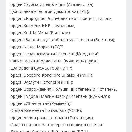
орден Саурской революции (Афганистан).
два ордена «Георгий Димитров» (НРБ);
орден «Народная Республика Болгария» I степени
орден Знамени ВНР с рубинами;
орден Хо Ши Мина (Вьетнам);
орден «За воинскую доблесть» I степени (Вьетнам);
орден Карла Маркса (ГДР);
орден Независимости I степени (Иордания).
национальный орден «Плайя-Хирон» (Куба);
два ордена Сухэ-Батора (МНР;
орден Боевого Красного Знамени (МНР);
орден Заслуги II степени (ПНР);
орден Возрождения Польши, III степень и II степень.
орден Тудора Владимиреску I степени (Румыния);
орден «23 августа» (Румыния);
Орден Клемента Готвальда (ЧССР);
орден Белой розы I степени (Финляндия).
Орден святого благоверного великого князя
Димитрия Донского II-й степени (РПЦ)