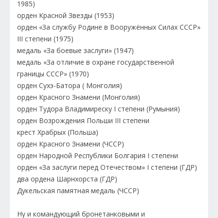
1985)
орден Красной Звезды (1953)
орден «За службу Родине в Вооружённых Силах СССР»
III степени (1975)
медаль «За боевые заслуги» (1947)
медаль «За отличие в охране государственной
границы СССР» (1970)
орден Сухэ-Батора ( Монголия)
орден Красного Знамени (Монголия)
орден Тудора Владимиреску I степени (Румыния)
орден Возрождения Польши III степени
крест Храбрых (Польша)
орден Красного Знамени (ЧССР)
орден Народной Республики Болгария I степени
орден «За заслуги перед Отечеством» I степени (ГДР)
два ордена Шарнхорста (ГДР)
Дукельская памятная медаль (ЧССР)
Ну и командующий бронетанковыми и