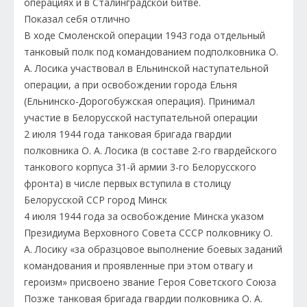
операциях и в Сталинградской битве.
Показал себя отлично
В ходе Смоленской операции 1943 года отдельный
танковый полк под командованием подполковника О.
А. Лосика участвовал в Ельнинской наступательной
операции, а при освобождении города Ельня
(Ельнинско-Дорогобужская операция). Принимал
участие в Белорусской наступательной операции
2 июля 1944 года танковая бригада гвардии
полковника О. А. Лосика (в составе 2-го гвардейского
танкового корпуса 31-й армии 3-го Белорусского
фронта) в числе первых вступила в столицу
Белорусской ССР город Минск
4 июля 1944 года за освобождение Минска указом
Президиума Верховного Совета СССР полковнику О.
А. Лосику «за образцовое выполнение боевых заданий
командования и проявленные при этом отвагу и
героизм» присвоено звание Героя Советского Союза
Позже танковая бригада гвардии полковника О. А.