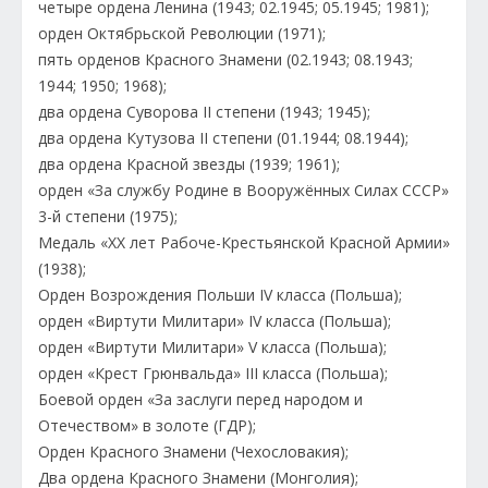
четыре ордена Ленина (1943; 02.1945; 05.1945; 1981);
орден Октябрьской Революции (1971);
пять орденов Красного Знамени (02.1943; 08.1943;
1944; 1950; 1968);
два ордена Суворова II степени (1943; 1945);
два ордена Кутузова II степени (01.1944; 08.1944);
два ордена Красной звезды (1939; 1961);
орден «За службу Родине в Вооружённых Силах СССР»
3-й степени (1975);
Медаль «XX лет Рабоче-Крестьянской Красной Армии»
(1938);
Орден Возрождения Польши IV класса (Польша);
орден «Виртути Милитари» IV класса (Польша);
орден «Виртути Милитари» V класса (Польша);
орден «Крест Грюнвальда» III класса (Польша);
Боевой орден «За заслуги перед народом и
Отечеством» в золоте (ГДР);
Орден Красного Знамени (Чехословакия);
Два ордена Красного Знамени (Монголия);