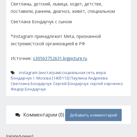
Светлана Бондарчук с сыном
*Instagram принадлежит Meta, признанной
экстремистской организацией в РФ
Источник:
s30563752631.bigpicture.ru
instagram (инстаграм)
социальная сеть
вера
бондарчук
г. Москва [1405113]
Паулина Андреева
Светлана Бондарчук
Сергей Бондарчук
сергей харченко
Федор Бондарчук
Комментарии (0)
Добавить комментарий
[related-news]