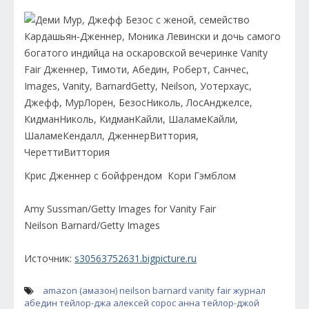
Крис Дженнер с бойфрендом Кори Гэмблом
Amy Sussman/Getty Images for Vanity Fair
Neilson Barnard/Getty Images
Источник:
s30563752631.bigpicture.ru
amazon (амазон)
neilson barnard
vanity fair
журнал
абедин тейлор-джа
алексей сорос
анна тейлор-джой