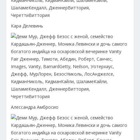
Кара Делевинь
Алессандра Амбросио