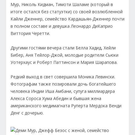
Мур, Николь Кидман, Тимоти Шаламе (который в
итоге остался без статуэтки) со своей возлюбленной
Кайли Дженнер, семейство Кардашьян-Дженнер почти
в полном составе и девушка Леонардо ДиКаприо
Виттория Черетти.
Другими гостями вечера стали Белла Хадид, Хейли
Бибер, Аня Тейлор-Джой, молодые родители Сьюки
Уотерхаус и Роберт Паттинсон и Мария Шарапова.
Редкий выход в свет совершила Моника Левински.
Фотографам также позировали дочь богатейшего
человека Индии Иша Амбани, супуга миллиардера
Алекса Сороса Хума Абедин и бывшая жена
американского медимагната Руперта Мердока Венди
Денг с дочерью.