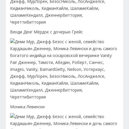
Венди Денг Мёрдок c дочерью Грейс
Моника Левински