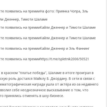
На фото: Приянка Чопра, Эль
айли Дженнер, Тимоти Шаламе
Кайли Дженнер и Тимоти Шаламе
Кайли Дженнер и Тимоти Шаламе
Кайли Дженнер и Эль Фаннинг
https://t.me/spletnik2006/50521
 в красном "платье победы", Шаламе в итоге проиграл в
скую роль достался Майклу Б. Джордану. В сети в связи с
ематографическая награда ушла от актёра из-за недавнего
зволил себе неоднозначное высказывание о том, что
его принялись отменять в шоу-бизнесе.