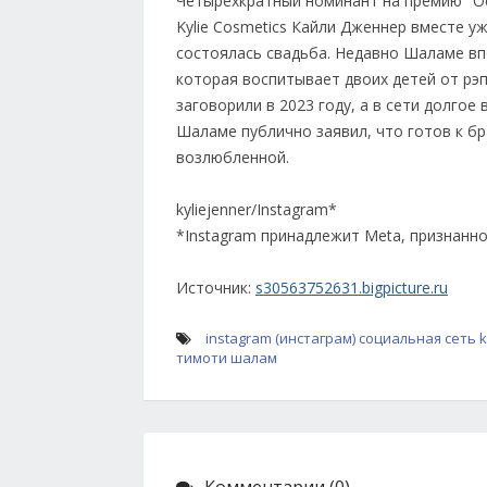
Четырёхкратный номинант на премию "О
Kylie Cosmetics Кайли Дженнер вместе уж
состоялась свадьба. Недавно Шаламе вп
которая воспитывает двоих детей от рэ
заговорили в 2023 году, а в сети долгое
Шаламе публично заявил, что готов к бр
возлюбленной.
kyliejenner/Instagram*
*Instagram принадлежит Meta, признанн
Источник:
s30563752631.bigpicture.ru
instagram (инстаграм)
социальная сеть
k
тимоти шалам