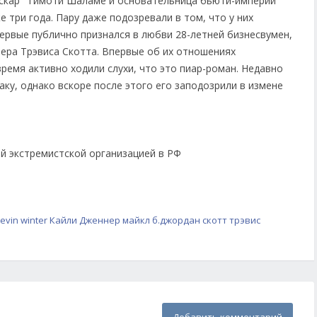
скар" Тимоти Шаламе и основательница бьюти-империи
е три года. Пару даже подозревали в том, что у них
ервые публично признался в любви 28-летней бизнесвумен,
пера Трэвиса Скотта. Впервые об их отношениях
 время активно ходили слухи, что это пиар-роман. Недавно
аку, однако вскоре после этого его заподозрили в измене
ой экстремистской организацией в РФ
evin winter
Кайли Дженнер
майкл б.джордан
скотт трэвис