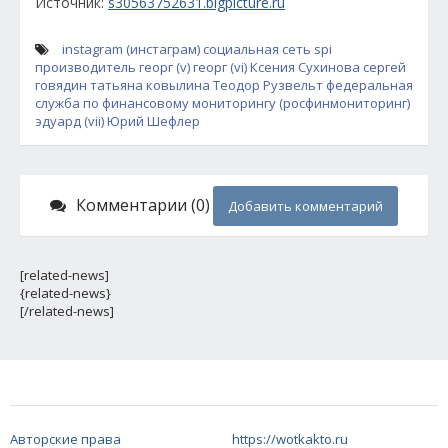
Источник:
s30563752631.bigpicture.ru
instagram (инстаграм)
социальная сеть
spi
производитель
георг (v)
георг (vi)
Ксения Сухинова
сергей
говядин
татьяна ковылина
Теодор Рузвельт
федеральная
служба по финансовому мониторингу (росфинмониторинг)
эдуард (vii)
Юрий Шефлер
Комментарии (0)
Добавить комментарий
[related-news]
{related-news}
[/related-news]
Авторские права
https://wotkakto.ru