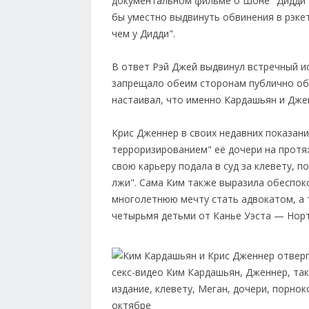
документальном фильме о Шоне "Дидди" 
бы уместно выдвинуть обвинения в рэкете
чем у Дидди".
В ответ Рэй Джей выдвинул встречный и
запрещало обеим сторонам публично обс
настаивал, что именно Кардашьян и Джен
Крис Дженнер в своих недавних показан
терроризированием" её дочери на протяж
свою карьеру подала в суд за клевету, п
лжи". Сама Ким также выразила обеспоко
многолетнюю мечту стать адвокатом, а 
четырьмя детьми от Канье Уэста — Норт