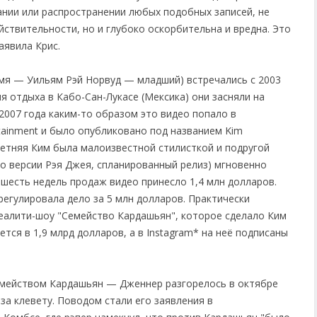
ании или распространении любых подобных записей, не
ствительности, но и глубоко оскорбительна и вредна. Это
аявила Крис.
мя — Уильям Рэй Норвуд — младший) встречались с 2003
мя отдыха в Кабо-Сан-Лукасе (Мексика) они засняли на
 2007 года каким-то образом это видео попало в
tainment и было опубликовано под названием Kim
-летняя Ким была малоизвестной стилисткой и подругой
 по версии Рэя Джея, спланированный релиз) мгновенно
 шесть недель продаж видео принесло 1,4 млн долларов.
 урегулировала дело за 5 млн долларов. Практически
еалити-шоу "Семейство Кардашьян", которое сделало Ким
ется в 1,9 млрд долларов, а в Instagram* на неё подписаны
мейством Кардашьян — Дженнер разгорелось в октябре
д за клевету. Поводом стали его заявления в