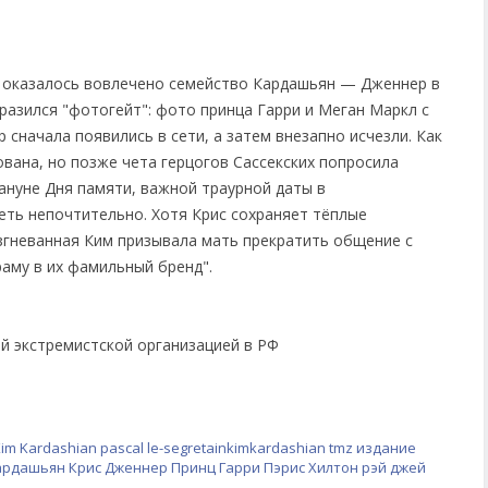
й оказалось вовлечено семейство Кардашьян — Дженнер в
зразился "фотогейт": фото принца Гарри и Меган Маркл с
 сначала появились в сети, а затем внезапно исчезли. Как
вана, но позже чета герцогов Сассекских попросила
ануне Дня памяти, важной траурной даты в
еть непочтительно. Хотя Крис сохраняет тёплые
згневанная Ким призывала мать прекратить общение с
раму в их фамильный бренд".
ой экстремистской организацией в РФ
im Kardashian
pascal le-segretainkimkardashian
tmz
издание
кардашьян
Крис Дженнер
Принц Гарри
Пэрис Хилтон
рэй джей