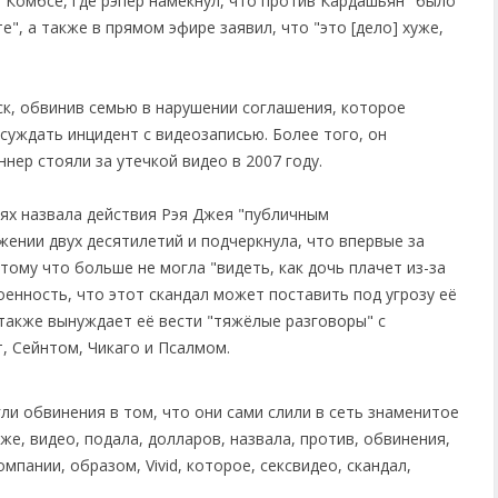
Комбсе, где рэпер намекнул, что против Кардашьян "было
", а также в прямом эфире заявил, что "это [дело] хуже,
ск, обвинив семью в нарушении соглашения, которое
уждать инцидент с видеозаписью. Более того, он
нер стояли за утечкой видео в 2007 году.
иях назвала действия Рэя Джея "публичным
ении двух десятилетий и подчеркнула, что впервые за
отому что больше не могла "видеть, как дочь плачет из-за
енность, что этот скандал может поставить под угрозу её
также вынуждает её вести "тяжёлые разговоры" с
, Сейнтом, Чикаго и Псалмом.