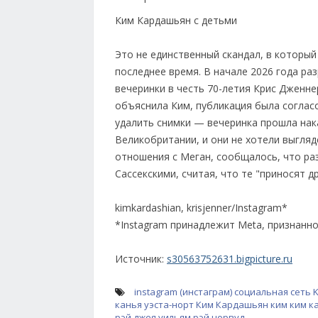
Ким Кардашьян с детьми
Это не единственный скандал, в которы
последнее время. В начале 2026 года ра
вечеринки в честь 70-летия Крис Дженнер
объяснила Ким, публикация была согласо
удалить снимки — вечеринка прошла нак
Великобритании, и они не хотели выгляд
отношения с Меган, сообщалось, что ра
Сассекскими, считая, что те "приносят д
kimkardashian, krisjenner/Instagram*
*Instagram принадлежит Meta, признанн
Источник:
s30563752631.bigpicture.ru
instagram (инстаграм)
социальная сеть
K
канья уэста-норт
Ким Кардашьян
ким ким 
рэй джея
уильям рэй норвуд