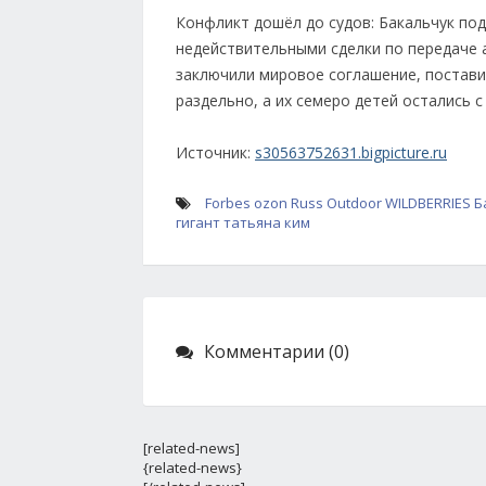
Конфликт дошёл до судов: Бакальчук под
недействительными сделки по передаче 
заключили мировое соглашение, поставив
раздельно, а их семеро детей остались с
Источник:
s30563752631.bigpicture.ru
Forbes
ozon
Russ Outdoor
WILDBERRIES
Б
гигант
татьяна ким
Комментарии (0)
[related-news]
{related-news}