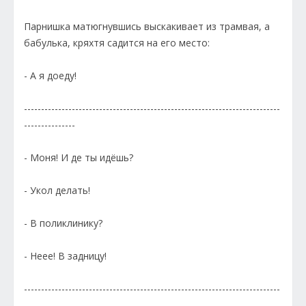
Парнишка матюгнувшись выскакивает из трамвая, а
бабулька, кряхтя садится на его место:
- А я доеду!
---------------------------------------------------------------------------
---------------
- Моня! И де ты идёшь?
- Укол делать!
- В поликлинику?
- Неее! В задницу!
---------------------------------------------------------------------------
---------------