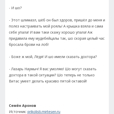
- И шо?
- Этот шлимазл, шёб он был здоров, пришёл до меня и
полез настраивать мой рояль! А крышка взяла и сама
себе упала! И вам таки скажу хорошо упала! Аж
придавила ему мудебейцалы так, шо скорая целый час
бросала брови на лоб!
- Боже ж мой, Лёдя! И шо имели сказать дохтора?
- Лазарь Наумыч! Я вас умоляю! Шо могут сказать
дохтора в такой ситуации? Шо теперь не только
Витас умеет делать красиво пятой октавой!
Семён Аронов
Источник:
prikolisti.mirtesen.ru