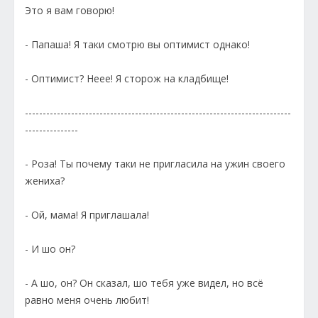
Это я вам говорю!
- Папаша! Я таки смотрю вы оптимист однако!
- Оптимист? Неее! Я сторож на кладбище!
---------------------------------------------------------------------------
---------------
- Роза! Ты почему таки не пригласила на ужин своего
жениха?
- Ой, мама! Я приглашала!
- И шо он?
- А шо, он? Он сказал, шо тебя уже видел, но всё
равно меня очень любит!