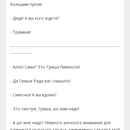
большим пузом:
- Дядя! А вы кого ждёте?
- Трамвая!
---------------------------------------------------------------------------
---------------
- Алло! Сима? Это Гриша Ливенсон!
- Да Гриша! Рада вас слышать!
- Симочка! А вы вдома?
- Это смотря, Гриша, шо вам надо!
- А шо мне надо? Немного женского внимания для
одинокого мужского сердца, непременно сделают мой