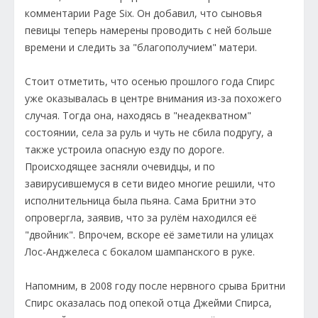
комментарии Page Six. Он добавил, что сыновья
певицы теперь намерены проводить с ней больше
времени и следить за "благополучием" матери.
Стоит отметить, что осенью прошлого года Спирс
уже оказывалась в центре внимания из-за похожего
случая. Тогда она, находясь в "неадекватном"
состоянии, села за руль и чуть не сбила подругу, а
также устроила опасную езду по дороге.
Происходящее засняли очевидцы, и по
завирусившемуся в сети видео многие решили, что
исполнительница была пьяна. Сама Бритни это
опровергла, заявив, что за рулём находился её
"двойник". Впрочем, вскоре её заметили на улицах
Лос-Анджелеса с бокалом шампанского в руке.
Напомним, в 2008 году после нервного срыва Бритни
Спирс оказалась под опекой отца Джейми Спирса,