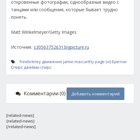
откровенные фотографии, однообразные видео с
танцами или сообщения, которые бывает трудно
понять.
Matt Winkelmeyer/Getty Images
Источник:
s30563752631.bigpicture.ru
freebritney
движение
jamie maccarthy
page (vi)
Бритни
Спирс
джейми спирс
Комментарии (0)
Добавить комментарий
[related-news]
{related-news}
[/related-news]