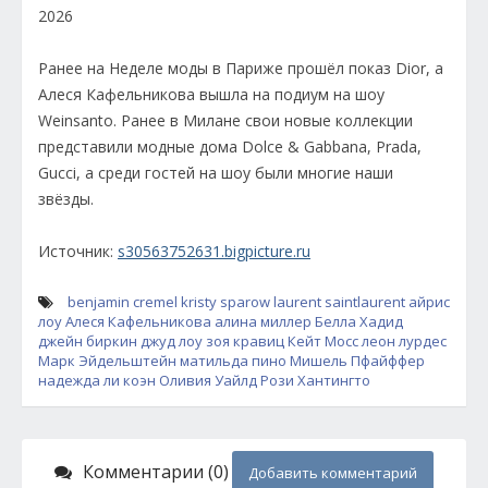
2026
Ранее на Неделе моды в Париже прошёл показ Dior, а
Алеся Кафельникова вышла на подиум на шоу
Weinsanto. Ранее в Милане свои новые коллекции
представили модные дома Dolce & Gabbana, Prada,
Gucci, а среди гостей на шоу были многие наши
звёзды.
Источник:
s30563752631.bigpicture.ru
benjamin cremel
kristy sparow
laurent saintlaurent
айрис
лоу
Алеся Кафельникова
алина миллер
Белла Хадид
джейн биркин
джуд лоу
зоя кравиц
Кейт Мосс
леон лурдес
Марк Эйдельштейн
матильда пино
Мишель Пфайффер
надежда ли коэн
Оливия Уайлд
Рози Хантингто
Комментарии (0)
Добавить комментарий