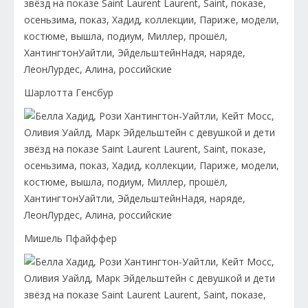
Шарлотта Генсбур
Мишель Пфайффер