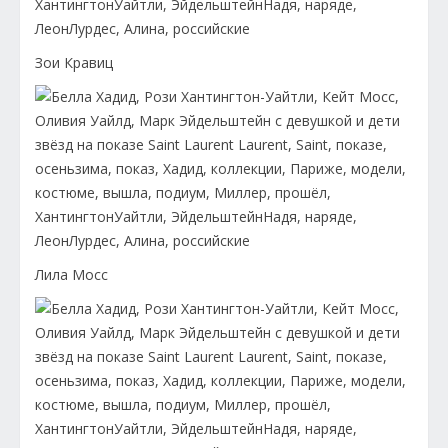
Зои Кравиц
Лила Мосс