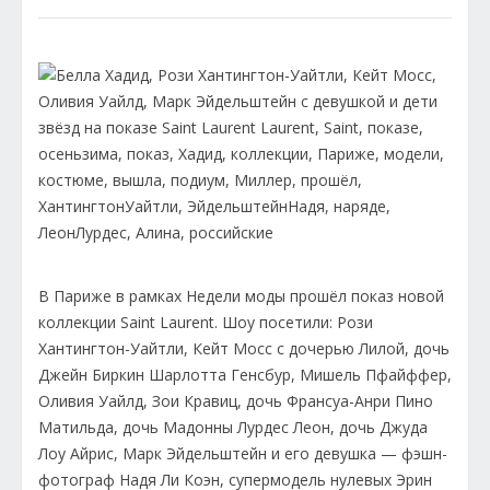
В Париже в рамках Недели моды прошёл показ новой
коллекции Saint Laurent. Шоу посетили: Рози
Хантингтон-Уайтли, Кейт Мосс с дочерью Лилой, дочь
Джейн Биркин Шарлотта Генсбур, Мишель Пфайффер,
Оливия Уайлд, Зои Кравиц, дочь Франсуа-Анри Пино
Матильда, дочь Мадонны Лурдес Леон, дочь Джуда
Лоу Айрис, Марк Эйдельштейн и его девушка — фэшн-
фотограф Надя Ли Коэн, супермодель нулевых Эрин