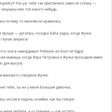
ворнягу?! Раз уж тебе так приспичило завести собаку —
 чихуашку или тоя какого-нибудь.
ка почему-то многим не нравилась.
 прошу! — ругалась соседка баба Шура, когда Жучка
 глупая зверюга!
то она в наморднике! Ребенок ее боится! Вдруг
дная мамаша, когда Вера Петровна и Жучка проходили мимо
ю для выгула.
и виновато говорила Жучке:
ни тебя, ты же у меня большая девочка...
сь носом в ладонь хозяйки, как бы говоря:
ты меня любила, а остальные — как хотят!»