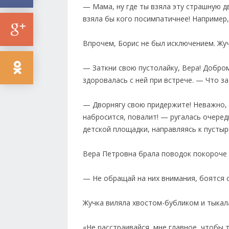
— Мама, ну где ты взяла эту страшную д
взяла бы кого посимпатичнее! Например,
Впрочем, Борис не был исключением. Жуч
— Заткни свою пустолайку, Вера! Добром
здоровалась с ней при встрече. — Что за
— Дворнягу свою придержите! Неважно, ч
набросится, повалит! — ругалась очере
детской площадки, направляясь к пустыр
Вера Петровна брала поводок покороче 
— Не обращай на них внимания, боятся о
Жучка виляла хвостом-бубликом и тыкала
«Не расстраивайся, мне главное, чтобы 