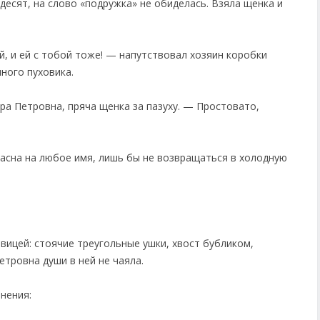
есят, на слово «подружка» не обиделась. Взяла щенка и
й, и ей с тобой тоже! — напутствовал хозяин коробки
нного пуховика.
ра Петровна, пряча щенка за пазуху. — Простовато,
ласна на любое имя, лишь бы не возвращаться в холодную
вицей: стоячие треугольные ушки, хвост бубликом,
етровна души в ней не чаяла.
нения: