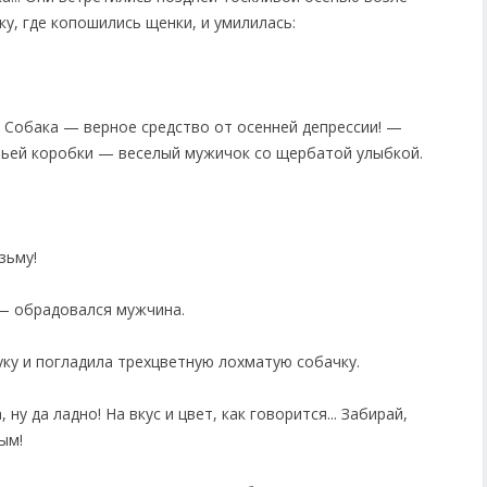
ку, где копошились щенки, и умилилась:
! Собака — верное средство от осенней депрессии! —
чьей коробки — веселый мужичок со щербатой улыбкой.
зьму!
 — обрадовался мужчина.
уку и погладила трехцветную лохматую собачку.
у да ладно! На вкус и цвет, как говорится... Забирай,
ым!