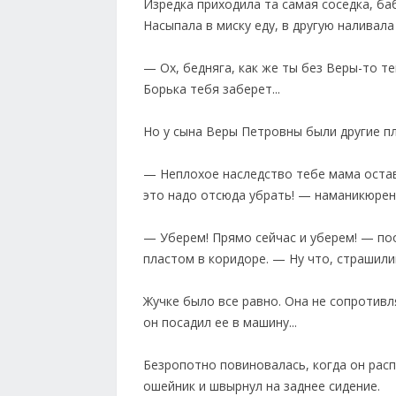
Изредка приходила та самая соседка, ба
Насыпала в миску еду, в другую наливала
— Ох, бедняга, как же ты без Веры-то т
Борька тебя заберет...
Но у сына Веры Петровны были другие пл
— Неплохое наследство тебе мама остав
это надо отсюда убрать! — наманикюренн
— Уберем! Прямо сейчас и уберем! — по
пластом в коридоре. — Ну что, страшили
Жучке было все равно. Она не сопротивл
он посадил ее в машину...
Безропотно повиновалась, когда он распа
ошейник и швырнул на заднее сидение.