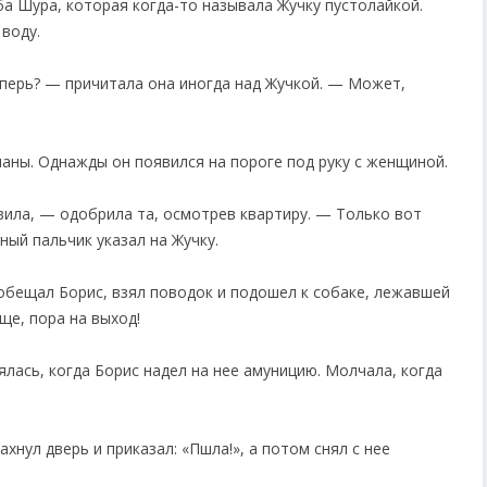
ба Шура, которая когда-то называла Жучку пустолайкой.
 воду.
еперь? — причитала она иногда над Жучкой. — Может,
аны. Однажды он появился на пороге под руку с женщиной.
ила, — одобрила та, осмотрев квартиру. — Только вот
ый пальчик указал на Жучку.
обещал Борис, взял поводок и подошел к собаке, лежавшей
ще, пора на выход!
ялась, когда Борис надел на нее амуницию. Молчала, когда
хнул дверь и приказал: «Пшла!», а потом снял с нее