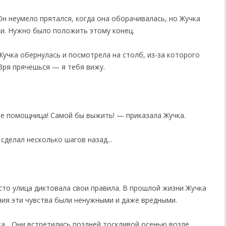
н неумело прятался, когда она оборачивалась, но Жучка
лки. Нужно было положить этому конец.
Жучка обернулась и посмотрела на столб, из-за которого
Зря прячешься — я тебя вижу.
.
не помощница! Самой бы выжить! — приказала Жучка.
сделал несколько шагов назад...
сто улица диктовала свои правила. В прошлой жизни Жучка
ния эти чувства были ненужными и даже вредными.
ка... Они встретились поздней тоскливой осенью возле