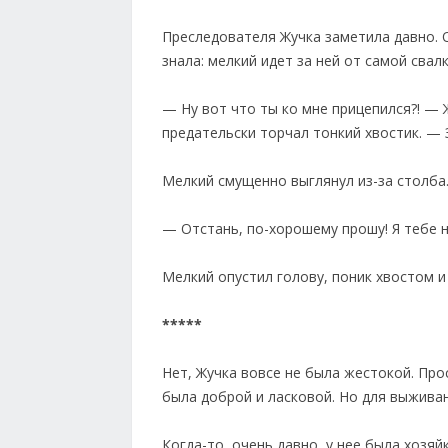
Преследователя Жучка заметила давно. О
знала: мелкий идет за ней от самой сва
— Ну вот что ты ко мне прицепился?! — 
предательски торчал тонкий хвостик. — 
Мелкий смущенно выглянул из-за столба
— Отстань, по-хорошему прошу! Я тебе 
Мелкий опустил голову, поник хвостом и 
*****
Нет, Жучка вовсе не была жестокой. Про
была доброй и ласковой. Но для выжива
Когда-то, очень давно, у нее была хозяй