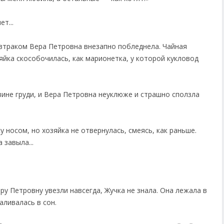
т...
автраком Вера Петровна внезапно побледнела. Чайная
яйка скособочилась, как марионетка, у которой кукловод
овине груди, и Вера Петровна неуклюже и страшно сползла
у носом, но хозяйка не отвернулась, смеясь, как раньше.
 завыла...
у Петровну увезли навсегда, Жучка не знала. Она лежала в
аливалась в сон.