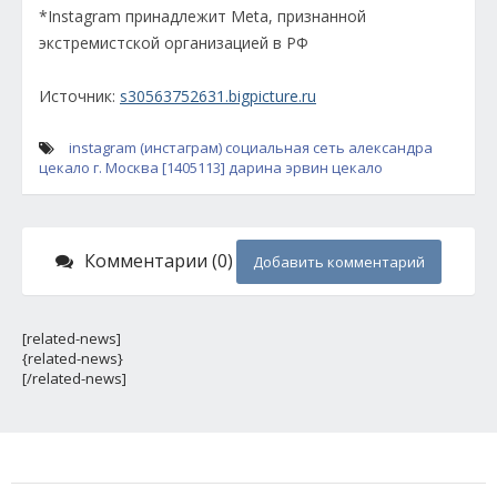
*Instagram принадлежит Meta, признанной
экстремистской организацией в РФ
Источник:
s30563752631.bigpicture.ru
instagram (инстаграм)
социальная сеть
александра
цекало
г. Москва [1405113]
дарина эрвин цекало
Комментарии (0)
Добавить комментарий
[related-news]
{related-news}
[/related-news]