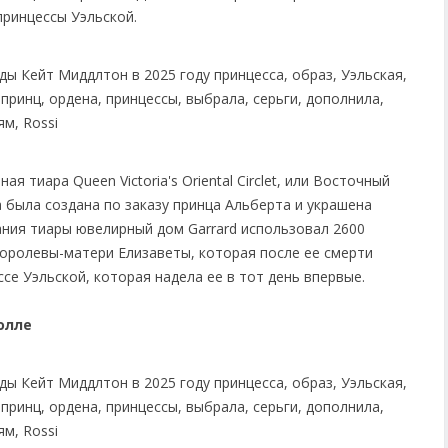
принцессы Уэльской.
я тиара Queen Victoria's Oriental Circlet, или Восточный
 была создана по заказу принца Альберта и украшена
ания тиары ювелирный дом Garrard использовал 2600
оролевы-матери Елизаветы, которая после ее смерти
ессе Уэльской, которая надела ее в тот день впервые.
олле