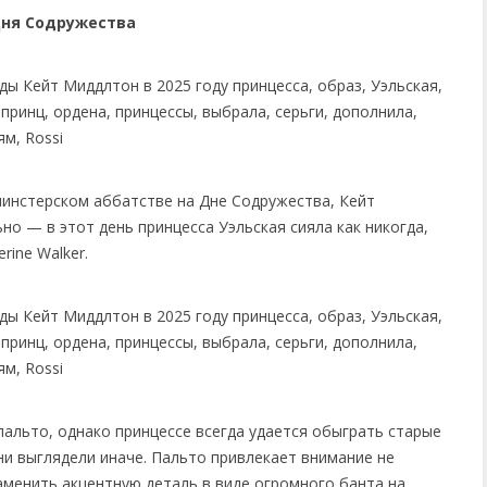
Дня Содружества
минстерском аббатстве на Дне Содружества, Кейт
о — в этот день принцесса Уэльская сияла как никогда,
rine Walker.
пальто, однако принцессе всегда удается обыграть старые
ни выглядели иначе. Пальто привлекает внимание не
менить акцентную деталь в виде огромного банта на