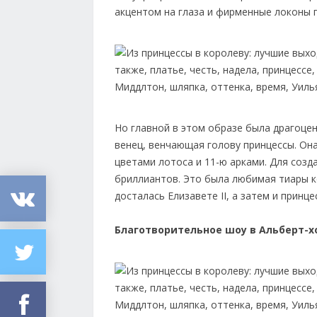
акцентом на глаза и фирменные локоны 
Но главной в этом образе была драгоценна
венец, венчающая голову принцессы. Она
цветами лотоса и 11-ю арками. Для созд
бриллиантов. Это была любимая тиары к
досталась Елизавете II, а затем и принц
Благотворительное шоу в Альберт-х