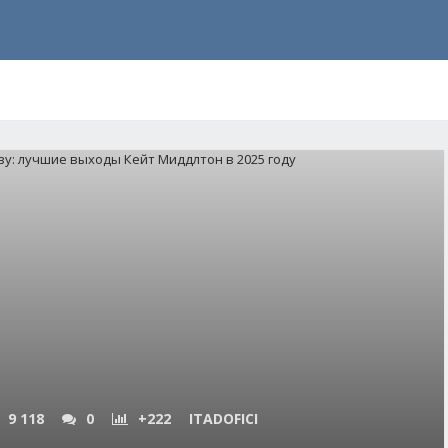
9 118
0
+222
ITADOFICI