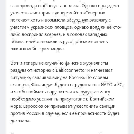
газопровода ещё не установлена. Однако прецедент
уже есть – история с диверсией на «Северных
потоках» хоть и возымела абсурдную развязку с
участием украинских пловцов, однако вряд ли её кто-
либо воспринял всерьез, и в головах западных
обывателей отложились русофобские поклепы
лживых мейнстрим-медиа.
Вот и теперь не случайно финские журналисты
раздувают историю с Balticconnector и нагнетают
ситуацию, сваливая вину на Россию. По словам
эксперта, Финляндия будет сотрудничать с НАТО и ЕС,
а чтобы поймать нарушителя «за руку», альянсу
необходимо увеличить присутствие в Балтийском
море. Евросоюз он призывает ужесточить санкции
против России в случае, если её причастность будет
доказана.