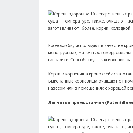
Кровохлебку используют в качестве кро
менструациях, маточных, геморроидальны
гингивите. Способствует заживлению ран
Корни и корневища кровохлебки заготавл
Выкопанные корневища очищают от почв
навесом или в помещениях с хорошей вен
Лапчатка прямостоячая (Potentilla e