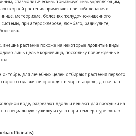
онным, спазмолитическим, тонизирующим, укрепляющим,
ары корней растения применяют при заболеваниях
оннице, метеоризме, болезнях желудочно-кишечного
 системы, при атеросклерозе, люмбаго, радикулите,
болезнях.
.к. внешне растение похоже на некоторые ядовитые виды
ходимо лишь целые корневища, поскольку поврежденные
тва.
е-октябре. Для лечебных целей отбирают растения первого
второго года жизни проводят в марте-апреле, до начала
олодной воде, разрезают вдоль и вешают для просушки на
т в специальную сушилку и сушат при температуре около
ba officinalis)