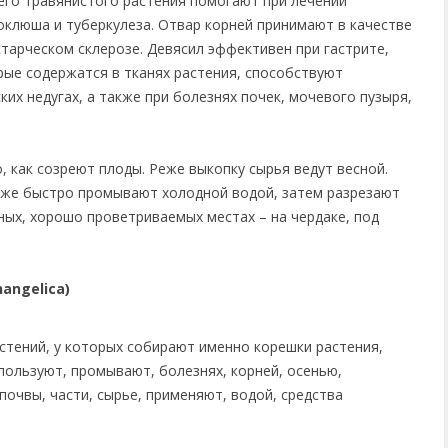
го травянистого растения помогают при лечении
коклюша и туберкулеза. Отвар корней принимают в качестве
 старческом склерозе. Девясил эффективен при гастрите,
рые содержатся в тканях растения, способствуют
их недугах, а также при болезнях почек, мочевого пузыря,
 как созреют плоды. Реже выкопку сырья ведут весной.
кже быстро промывают холодной водой, затем разрезают
нных, хорошо проветриваемых местах – на чердаке, под
angelica)