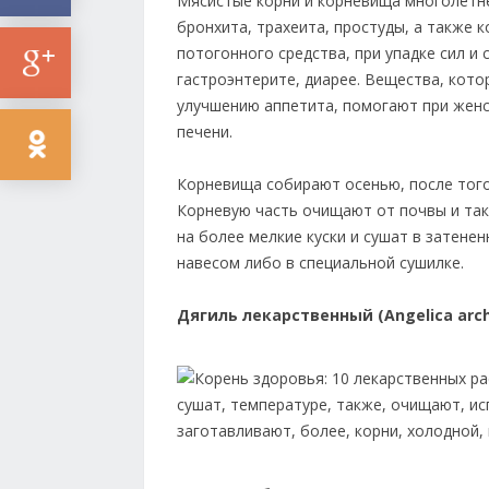
Мясистые корни и корневища многолетне
бронхита, трахеита, простуды, а также 
потогонного средства, при упадке сил и
гастроэнтерите, диарее. Вещества, кото
улучшению аппетита, помогают при женск
печени.
Корневища собирают осенью, после того,
Корневую часть очищают от почвы и та
на более мелкие куски и сушат в затене
навесом либо в специальной сушилке.
Дягиль лекарственный (Angelica arch