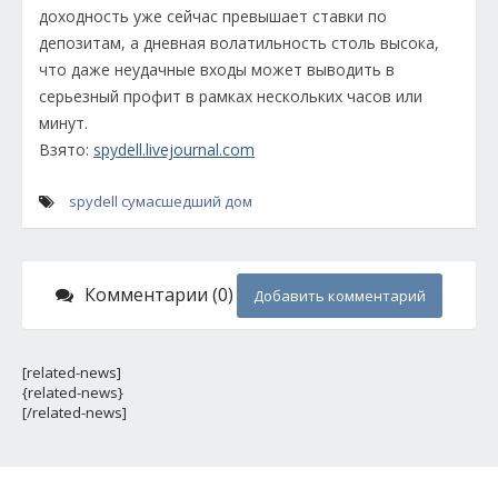
доходность уже сейчас превышает ставки по
депозитам, а дневная волатильность столь высока,
что даже неудачные входы может выводить в
серьезный профит в рамках нескольких часов или
минут.
Взято:
spydell.livejournal.com
spydell
сумасшедший дом
Комментарии (0)
Добавить комментарий
[related-news]
{related-news}
[/related-news]