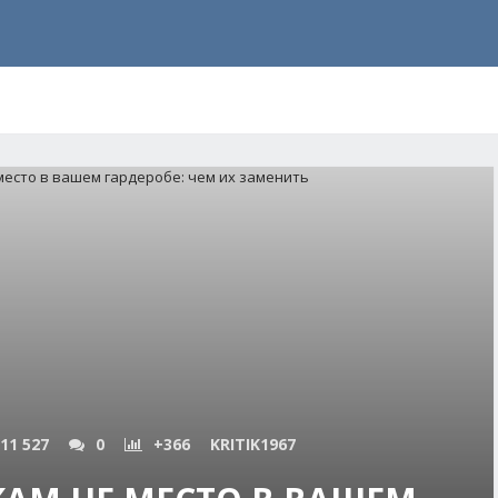
11 527
0
+366
KRITIK1967