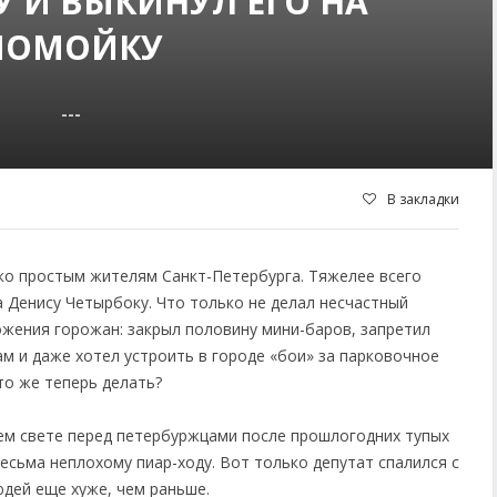
У И ВЫКИНУЛ ЕГО НА
ПОМОЙКУ
---
В закладки
ко простым жителям Санкт-Петербурга. Тяжелее всего
 Денису Четырбоку. Что только не делал несчастный
жения горожан: закрыл половину мини-баров, запретил
м и даже хотел устроить в городе «бои» за парковочное
то же теперь делать?
шем свете перед петербуржцами после прошлогодних тупых
есьма неплохому пиар-ходу. Вот только депутат спалился с
юдей еще хуже, чем раньше.