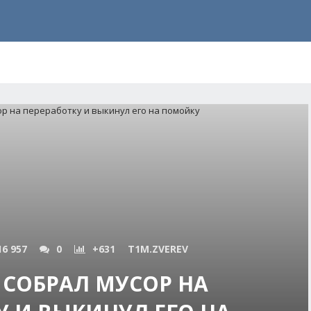
16 957
0
+631
T1M.ZVEREV
 СОБРАЛ МУСОР НА