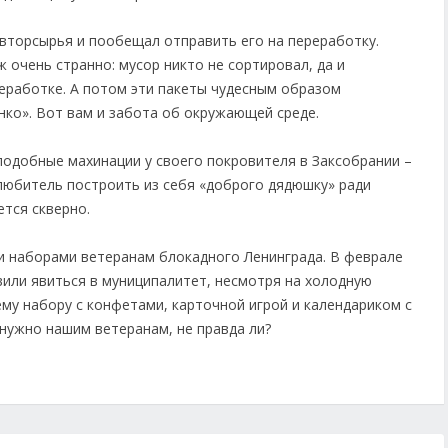
вторсырья и пообещал отправить его на переработку.
ж очень странно: мусор никто не сортировал, да и
еработке. А потом эти пакеты чудесным образом
нко». Вот вам и забота об окружающей среде.
подобные махинации у своего покровителя в Заксобрании –
любитель построить из себя «доброго дядюшку» ради
тся скверно.
и наборами ветеранам блокадного Ленинграда. В феврале
вили явиться в муниципалитет, несмотря на холодную
ему набору с конфетами, карточной игрой и календариком с
нужно нашим ветеранам, не правда ли?
а