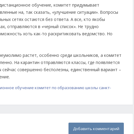
 дистанционное обучение, комитет придумывает
ленные на, так сказать, «улучшение ситуации». Вопросы
ьных сетях остаются без ответа. А все, кто якобы
х, отправляются в «черный список». Не трудно
зможность хоть как-то раскритиковать ведомство. Но
еумолимо растет, особенно среди школьников, а комитет
енно. На карантин отправляются классы, где появляется
 сейчас совершенно бесполезны, единственный вариант –
ение.
ионное обучение
комитет по образованию
школы санкт-
Добавить комментарий