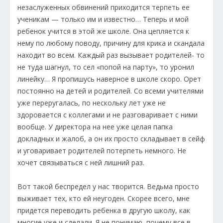
незаслуженных обвинений приходится терпеть ее
ученикам — только им и известно… Теперь и мой
ребенок учится в этой же школе. Она цепляется к
нему по любому поводу, причину для крика и скандала
находит во всем. Каждый раз вызывает родителей- то
не туда шагнул, то сел «попой на парту», то уронил
линейку… Я пропишусь наверное в школе скоро. Орет
постоянно на детей и родителей. Со всеми учителями
уже переругалась, по нескольку лет уже не
здоровается с коллегами и не разговаривает с ними
вообще. У директора на нее уже целая папка
докладных и жалоб, а он их просто складывает в сейф
и уговаривает родителей потерпеть немного. Не
хочет связываться с ней лишний раз.
Вот такой беспредел у нас творится. Ведьма просто
выживает тех, кто ей неугоден. Скорее всего, мне
придется переводить ребенка в другую школу, как
многие уже и сделали. Я не понимаю, почему все в