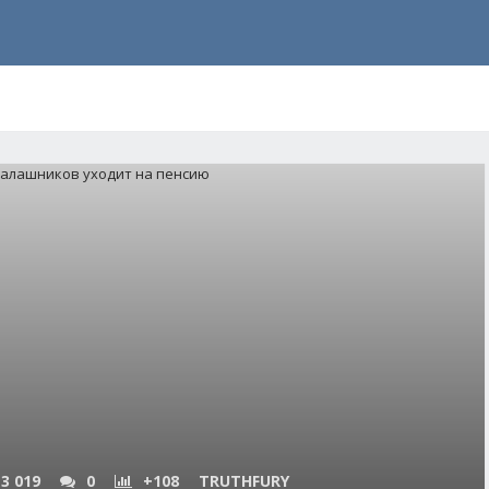
3 019
0
+108
TRUTHFURY