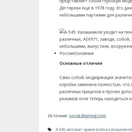
представляет собой глубокую моде
Дегтярева еще в 1978 году. Его да
небольшими партиями для различн
Основные отличия
Само собой, модификация значител
коробки заменена полностью, что 
различных прицелов и прочих допо
режимов огня теперь находиться н
Источник:
social.dnpmag.com
А-545
автомат
армия
война
калашнико