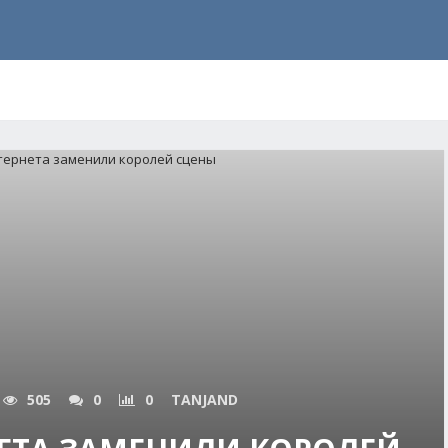
505
0
0
TANJAND