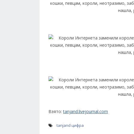
Взято:
tanjand.livejournal.com
tanjand
цифра